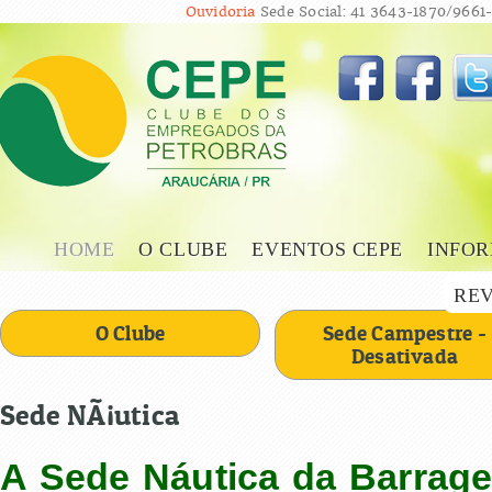
Ouvidoria
Sede Social: 41 3643-1870/9661-
HOME
O CLUBE
EVENTOS CEPE
INFOR
REV
O Clube
Sede Campestre -
Desativada
Sede NÃ¡utica
A Sede Náutica da Barrage