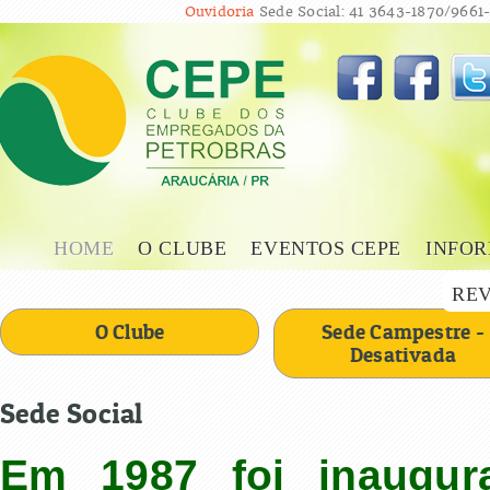
Ouvidoria
Sede Social: 41 3643-1870/9661-
HOME
O CLUBE
EVENTOS CEPE
INFOR
REV
O Clube
Sede Campestre -
Desativada
Sede Social
Em 1987 foi inaugur