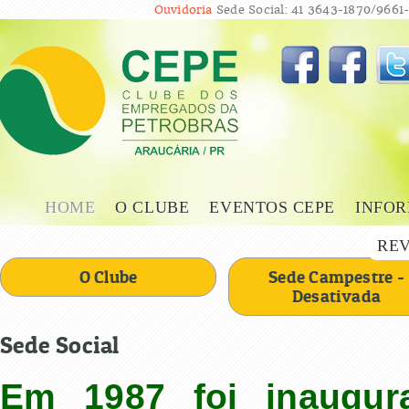
Ouvidoria
Sede Social: 41 3643-1870/9661-
HOME
O CLUBE
EVENTOS CEPE
INFOR
REV
O Clube
Sede Campestre -
Desativada
Sede Social
Em 1987 foi inaugur