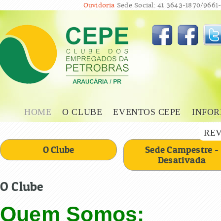
Ouvidoria
Sede Social: 41 3643-1870/9661-
HOME
O CLUBE
EVENTOS CEPE
INFOR
REV
O Clube
Sede Campestre -
Desativada
O Clube
Quem Somos: