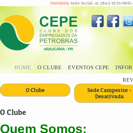
Ouvidoria
Sede Social: 41 3643-1870/9661-
HOME
O CLUBE
EVENTOS CEPE
INFOR
REV
O Clube
Sede Campestre -
Desativada
O Clube
Quem Somos: