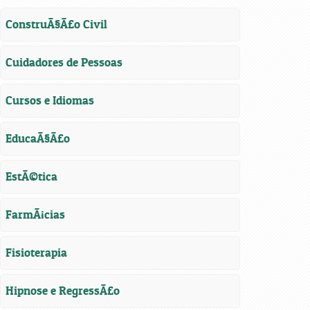
ConstruÃ§Ã£o Civil
Cuidadores de Pessoas
Cursos e Idiomas
EducaÃ§Ã£o
EstÃ©tica
FarmÃ¡cias
Fisioterapia
Hipnose e RegressÃ£o