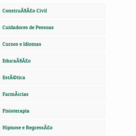
ConstruÃ§Ã£o Civil
Cuidadores de Pessoas
Cursos e Idiomas
EducaÃ§Ã£o
EstÃ©tica
FarmÃ¡cias
Fisioterapia
Hipnose e RegressÃ£o