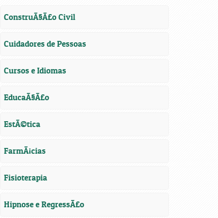
ConstruÃ§Ã£o Civil
Cuidadores de Pessoas
Cursos e Idiomas
EducaÃ§Ã£o
EstÃ©tica
FarmÃ¡cias
Fisioterapia
Hipnose e RegressÃ£o