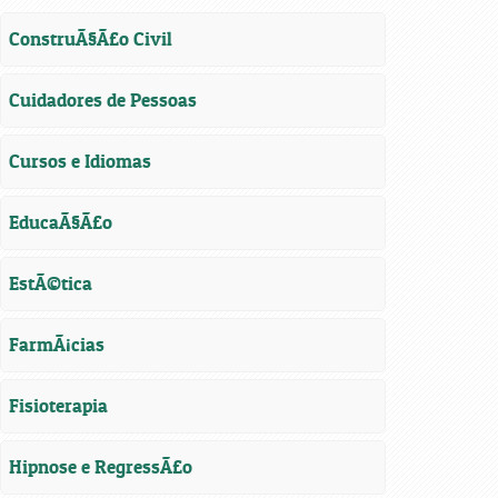
ConstruÃ§Ã£o Civil
Cuidadores de Pessoas
Cursos e Idiomas
EducaÃ§Ã£o
EstÃ©tica
FarmÃ¡cias
Fisioterapia
Hipnose e RegressÃ£o