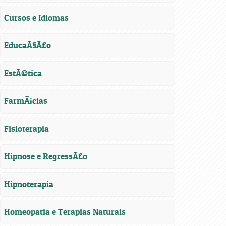
Cursos e Idiomas
EducaÃ§Ã£o
EstÃ©tica
FarmÃ¡cias
Fisioterapia
Hipnose e RegressÃ£o
Hipnoterapia
Homeopatia e Terapias Naturais