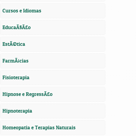
Cursos e Idiomas
EducaÃ§Ã£o
EstÃ©tica
FarmÃ¡cias
Fisioterapia
Hipnose e RegressÃ£o
Hipnoterapia
Homeopatia e Terapias Naturais