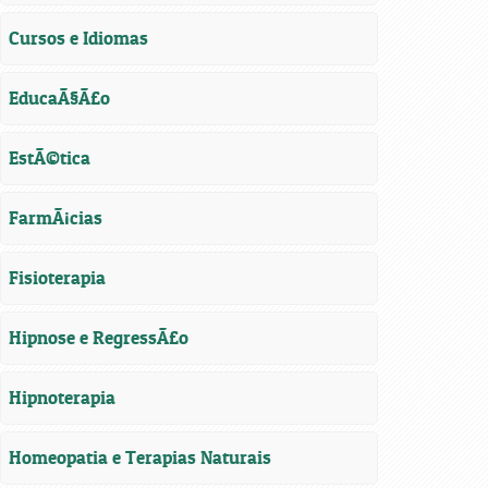
Cursos e Idiomas
EducaÃ§Ã£o
EstÃ©tica
FarmÃ¡cias
Fisioterapia
Hipnose e RegressÃ£o
Hipnoterapia
Homeopatia e Terapias Naturais