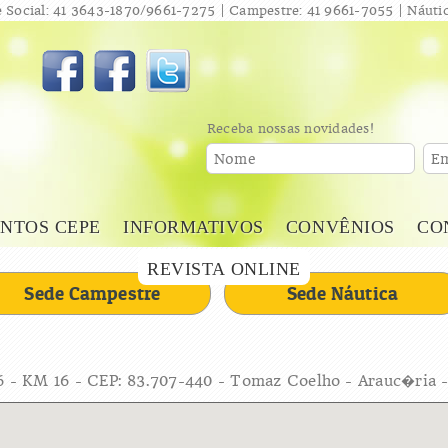
 Social: 41 3643-1870/9661-7275 | Campestre: 41 9661-7055 | Náutic
Receba nossas novidades!
Nome
Em
NTOS CEPE
INFORMATIVOS
CONVÊNIOS
CO
REVISTA ONLINE
Sede Campestre
Sede Náutica
6 - KM 16 - CEP: 83.707-440 - Tomaz Coelho - Arauc�ria 