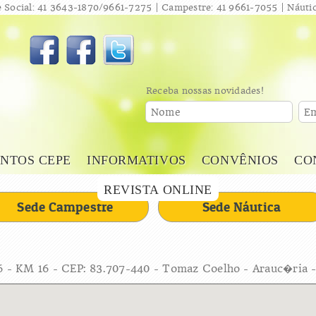
 Social: 41 3643-1870/9661-7275 | Campestre: 41 9661-7055 | Náutic
Receba nossas novidades!
Nome
Em
NTOS CEPE
INFORMATIVOS
CONVÊNIOS
CO
REVISTA ONLINE
Sede Campestre
Sede Náutica
6 - KM 16 - CEP: 83.707-440 - Tomaz Coelho - Arauc�ria 