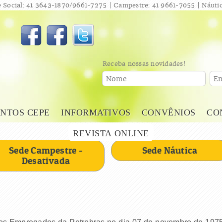
 Social: 41 3643-1870/9661-7275 | Campestre: 41 9661-7055 | Náutic
Receba nossas novidades!
Nome
Em
NTOS CEPE
INFORMATIVOS
CONVÊNIOS
CO
REVISTA ONLINE
Sede Campestre -
Sede Náutica
Desativada