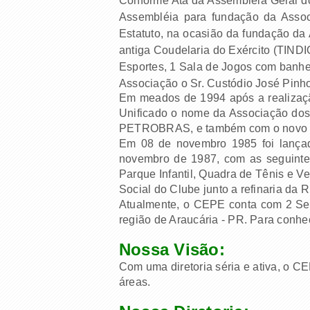
Conforme Ata da Assembléia Geral d
Assembléia para fundação da Associ
Estatuto, na ocasião da fundaç
antiga Coudelaria do Exército (TIND
Esportes, 1 Sala de Jogos com banhei
Associação o Sr. Custódio José Pinh
Em meados de 1994 após a realizaç
Unificado o nome da Associação d
PETROBRAS, e também com o novo log
Em 08 de novembro 1985 foi lançad
novembro de 1987, com as seguintes
Parque Infantil, Quadra de Tênis e V
Social do Clube junto a refinaria da
Atualmente, o CEPE conta com 2 Sede
região de Araucária - PR. Para conhec
Nossa Visão:
Com uma diretoria séria e ativa, o C
áreas.