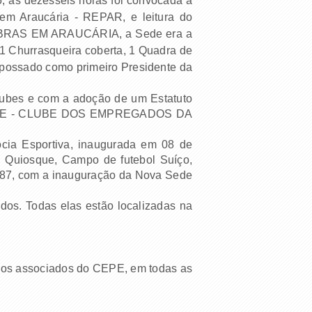
 às dezesseis horas foi convocada a
 em Araucária - REPAR, e leitura do
BRAS EM ARAUCÁRIA, a Sede era a
1 Churrasqueira coberta, 1 Quadra de
empossado como primeiro Presidente da
ubes e com a adoção de um Estatuto
er CEPE - CLUBE DOS EMPREGADOS DA
cia Esportiva, inaugurada em 08 de
, Quiosque, Campo de futebol Suíço,
 1987, com a inauguração da Nova Sede
dos. Todas elas estão localizadas na
o aos associados do CEPE, em todas as