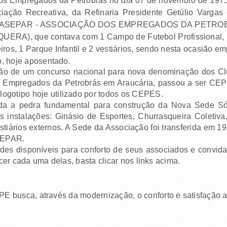
os Empregados da Petrobras no dia 07 de novembro de 1975,
ação Recreativa, da Refinaria Presidente Getúlio Vargas
ão da ASEPAR - ASSOCIAÇÃO DOS EMPREGADOS DA PETRO
IQUERA), que contava com 1 Campo de Futebol Profissional, 
ros, 1 Parque Infantil e 2 vestiários, sendo nesta ocasião 
o, hoje aposentado.
ão de um concurso nacional para nova denominação dos Cl
os Empregados da Petrobrás em Araucária, passou a s
otipo hoje utilizado por todos os CEPES.
a a pedra fundamental para construção da Nova Sede Só
 instalações: Ginásio de Esportes, Churrasqueira Coletiva
estiários externos. A Sede da Associação foi transferida em
 REPAR.
s disponíveis para conforto de seus associados e convida
er cada uma delas, basta clicar nos links acima.
EPE busca, através da modernização, o conforto e satisfaçã